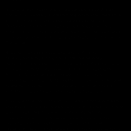
3. Sprzedawcy przysługuje prawo odstąpienia od Umowy
Sprzedaży zawartej z Klientem niebędącym konsumentem w
terminie 14 dni kalendarzowych od dnia jej zawarcia.
Odstąpienie od Umowy Sprzedaży w tym wypadku może
nastąpić bez podania przyczyny i nie rodzi po stronie Klienta
niebędącego konsumentem żadnych roszczeń w stosunku do
Sprzedawcy.
4. Z chwilą wydania przez Sprzedawcę Produktu
przewoźnikowi przechodzą na Klienta nie będącego
konsumentem korzyści i ciężary związane z Produktem oraz
niebezpieczeństwo przypadkowej utraty lub uszkodzenia
Produktu. Sprzedawca w takim wypadku nie ponosi
odpowiedzialności za utratę, ubytek lub uszkodzenie Produktu
powstałe od przyjęcia go do przewozu aż do wydania go
Klientowi oraz za opóźnienie w przewozie przesyłki.
5. W razie przesłania Produktu do Klienta za pośrednictwem
przewoźnika Klient nie będący konsumentem obowiązany jest
zbadać przesyłkę w czasie i w sposób przyjęty przy
przesyłkach tego rodzaju. Jeżeli stwierdzi, że w czasie
przewozu nastąpił ubytek lub uszkodzenie Produktu,
obowiązany jest dokonać wszelkich czynności niezbędnych