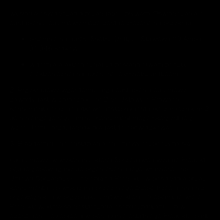
wysłanie oświadczenia przed jego upływem. Oświadczenie o
odstąpieniu od umowy może zostać złożone na przykład:
pisemnie na adres: Shotsu Drift, ul. Stawowa 119 Ampa
31-346 Kraków
w formie elektronicznej za pośrednictwem poczty
elektronicznej na adres: hello@shotsudrift.com;
2. Przykładowy wzór formularza odstąpienia od umowy
zawarty jest w załączniku nr 2 do Ustawy o Prawach
Konsumenta oraz dodatkowo dostępny jest jako załącznik nr 2
do niniejszego regulaminu. Konsument może skorzystać z
wzoru formularza, jednak nie jest to obowiązkowe.
3. Bieg terminu do odstąpienia od umowy rozpoczyna się:
• dla umowy, w wykonaniu której Sprzedawca wydaje Produkt,
będąc zobowiązany do przeniesienia jego własności (np.
Umowa Sprzedaży) – od objęcia Produktu w posiadanie przez
konsumenta lub wskazaną przez niego osobę trzecią inną niż
przewoźnik, a w przypadku umowy, która: (1) obejmuje wiele
Produktów, które są dostarczane osobno, partiami lub w
częściach – od objęcia w posiadanie ostatniego Produktu, partii