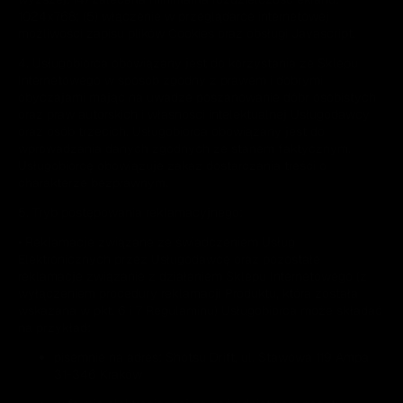
1024x768; (5) włączenie w przeglądarce internetowej
możliwości zapisu plików Cookies oraz obsługi Javascript.
4. Usługobiorca obowiązany jest do korzystania ze Sklepu
Internetowego w sposób zgodny z prawem i dobrymi
obyczajami mając na uwadze poszanowanie dóbr osobistych
oraz praw autorskich i własności intelektualnej Usługodawcy
oraz osób trzecich. Usługobiorca obowiązany jest do
wprowadzania danych zgodnych ze stanem faktycznym.
Usługobiorcę obowiązuje zakaz dostarczania treści o
charakterze bezprawnym.
5. Tryb postępowania reklamacyjnego:
• Reklamacje związane ze świadczeniem Usług
Elektronicznych przez Usługodawcę oraz pozostałe
reklamacje związanie z działaniem Sklepu Internetowego (z
wyłączeniem procedury reklamacji Produktu, która została
wskazana w pkt. 6 i 7 Regulaminu) Usługobiorca może składać
na przykład:
pisemnie na adres: Shotsu Drift, ul. Stawowa 119 Ampa
31-346 Kraków