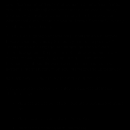
oświadczenia Sprzedawcy o otrzymaniu Zamówienia i o jego
przyjęciu do realizacji oraz potwierdzenie zawarcia Umowy
Sprzedaży. Z chwilą otrzymania przez Klienta powyższej
wiadomości e-mail zostaje zawarta Umowa Sprzedaży między
Klientem, a Sprzedawcą.
6. Utrwalenie, zabezpieczenie oraz udostępnienie Klientowi
treści zawieranej Umowy Sprzedaży następuje poprzez (1)
udostępnienie niniejszego Regulaminu na stronie Sklepu
Internetowego oraz (2) przesłanie Klientowi wiadomości e-mail,
o której mowa w pkt. 3.3.2. Regulaminu. Treść Umowy
Sprzedaży jest dodatkowo utrwalona i zabezpieczona w
systemie informatycznym Sklepu Internetowego Sprzedawcy.
§4 SPOSOBY I TERMINY PŁATNOŚCI ZA PRODUKT
1. Sprzedawca udostępnia Klientowi możliwość płatności
elektronicznych:
Płatność za pośrednictwem operatora płatniczego Stripe
Inc.
Płatność za pośrednictwem Apple Pay
Płatność za pomocą karty płatniczej