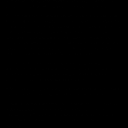
dostarczenia przez konsumenta dowodu jego odesłania, w
zależności od tego, które zdarzenie nastąpi wcześniej.
6. Konsument ma obowiązek niezwłocznie, nie później niż w
terminie 14 dni kalendarzowych od dnia, w którym odstąpił od
umowy, zwrócić Produkt Sprzedawcy lub przekazać go osobie
upoważnionej przez Sprzedawcę do odbioru, chyba że
Sprzedawca zaproponował, że sam odbierze Produkt. Do
zachowania terminu wystarczy odesłanie Produktu przed jego
upływem. Konsument może zwrócić Produkt na adres: Shotsu
Drift, ul. Józefa Jedynaka 4, 32-020 Wieliczka.
7. Konsument ponosi odpowiedzialność za zmniejszenie
wartości Produktu będące wynikiem korzystania z niego w
sposób wykraczający poza konieczny do stwierdzenia
charakteru, cech i funkcjonowania Produktu.
8. Możliwe koszty związane z odstąpieniem przez konsumenta
od umowy, które obowiązany jest ponieść konsument:
• Jeżeli konsument wybrał sposób dostawy Produktu inny niż
najtańszy zwykły sposób dostawy dostępny w Sklepie
Internetowym, Sprzedawca nie jest zobowiązany do zwrotu
konsumentowi poniesionych przez niego dodatkowych
kosztów.