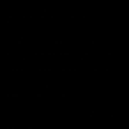
między Klientem, a Sprzedawcą. Informacja na temat zasad i
trybu procedury mediacji prowadzonej przez wojewódzkiego
inspektora Inspekcji Handlowej dostępna jest w siedzibach
oraz na stronach internetowych poszczególnych
Wojewódzkich Inspektoratów Inspekcji Handlowej.
• Klient może uzyskać bezpłatną pomoc w sprawie
rozstrzygnięcia sporu między Klientem, a Sprzedawcą,
korzystając także z bezpłatnej pomocy powiatowego
(miejskiego) rzecznika konsumentów lub organizacji
społecznej, do której zadań statutowych należy ochrona
konsumentów (m.in. Federacja Konsumentów, Stowarzyszenie
Konsumentów Polskich). Porady udzielane są pod przez
Federację Konsumentów pod bezpłatnym numerem infolinii
konsumenckiej 800 007 707 oraz przez Stowarzyszenie
Konsumentów Polskich pod adresem email
porady@dlakonsumentow.pl.
§8 PRAWO ODSTĄPIENIA OD UMOWY
1. Konsument, który zawarł umowę na odległość, może w
terminie 14 dni kalendarzowych odstąpić od niej bez
podawania przyczyny i bez ponoszenia kosztów, z wyjątkiem
kosztów określonych w pkt. 8.8 Regulaminu. Do zachowania
terminu wystarczy