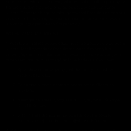
poprzez przesłanie stosownej wiadomości e-mail na podany w
trakcie składania Zamówienia adres poczty elektronicznej
Klienta. Początek biegu terminu gotowości Produktu do odbioru
przez Klienta liczy się od dnia uznania rachunku bankowego
lub konta rozliczeniowego Sprzedawcy.
§6 REKLAMACJA PRODUKTU
1. Podstawa i zakres odpowiedzialności Sprzedawcy względem
Klienta, jeżeli sprzedany Produkt ma wadę fizyczną lub
prawną (rękojmia) są określone powszechnie obowiązującymi
przepisami prawa, w szczególności w Kodeksie Cywilnym.
Sprzedawca obowiązany jest dostarczyć Klientowi
Produkt bez wad.
Reklamacja może zostać złożona przez Klienta na
przykład:
pisemnie na adres: Shotsu Drift, ul. Stawowa 119 Ampa
31-346 Kraków
w formie elektronicznej za pośrednictwem poczty
elektronicznej na adres: hello@shotsudrift.com;
4. Zaleca się podanie przez Klienta w opisie reklamacji: (1)