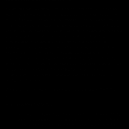
Sklep Internetowy
https://store.shotsudrift.com
dba o prawa
konsumenta. Konsument nie może zrzec się praw przyznanych
mu w Ustawie o Prawach Konsumenta. Postanowienia umów
mniej korzystne dla konsumenta niż postanowienia Ustawy o
Prawach Konsumenta są nieważne, a w ich miejsce stosuje się
przepisy Ustawy o Prawach Konsumenta. Dlatego też
postanowienia niniejszego Regulaminu nie mają na celu
wyłączać ani ograniczać jakichkolwiek praw konsumentów
przysługujących im na mocy bezwzględnie wiążących
przepisów prawa, a wszelkie ewentualne wątpliwości należy
tłumaczyć na korzyść konsumenta. W przypadku ewentualnej
niezgodności postanowień niniejszego Regulaminu z
powyższymi przepisami, pierwszeństwo mają te przepisy i
należy je stosować.
Załącznik nr 1 do Regulamin sklepu internetowego SHOTSU
DRIFT
POLITYKA PRYWATNOŚCI
Niniejsza Polityka Prywatności (dalej: „
Polityka
”) dotyczy
danych osobowych przetwarzanych przez Ampa Park
Bronowice Sp. z o.o. NIP 6772501455 Regon: 526891718