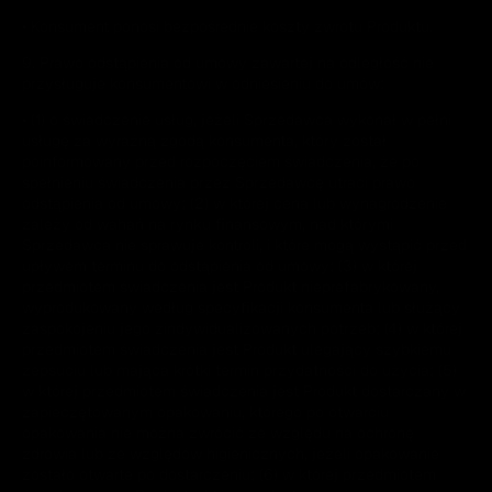
• Konsument ponosi bezpośrednie koszty zwrotu Produktu.
9. Prawo odstąpienia od umowy zawartej na odległość nie
przysługuje konsumentowi w odniesieniu do umów:
• (1) o świadczenie usług, jeżeli Sprzedawca wykonał w pełni
usługę za wyraźną zgodą konsumenta, który został
poinformowany przed rozpoczęciem świadczenia, że po
spełnieniu świadczenia przez Sprzedawcę utraci prawo
odstąpienia od umowy; (2) w której cena lub wynagrodzenie
zależy od wahań na rynku finansowym, nad którymi
Sprzedawca nie sprawuje kontroli, i które mogą wystąpić przed
upływem terminu do odstąpienia od umowy; (3) w której
przedmiotem świadczenia jest Produkt nieprefabrykowany,
wyprodukowany według specyfikacji konsumenta lub służący
zaspokojeniu jego zindywidualizowanych potrzeb; (4) w której
przedmiotem świadczenia jest Produkt ulegający szybkiemu
zepsuciu lub mająca krótki termin przydatności do użycia; (5)
w której przedmiotem świadczenia jest Produkt dostarczany w
zapieczętowanym opakowaniu, którego po otwarciu
opakowania nie można zwrócić ze względu na ochronę
zdrowia lub ze względów higienicznych, jeżeli opakowanie
zostało otwarte po dostarczeniu; (6) w której przedmiotem