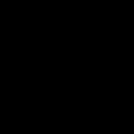
do ustalenia odpowiedzialności przewoźnika.
6. Zgodnie z art. 558 § 1 Kodeksu Cywilnego odpowiedzialność
Sprzedawcy z tytułu rękojmi za Produkt wobec Klienta nie
będącego konsumentem zostaje wyłączona.
7. W wypadku Usługobiorców nie będących konsumentami
Usługodawca może wypowiedzieć umowę o świadczenie
Usługi Elektronicznej ze skutkiem natychmiastowym i bez
wskazywania przyczyn poprzez przesłanie Usługobiorcy
stosownego oświadczenia.
8. Odpowiedzialność Usługodawcy/Sprzedawcy w stosunku
do Usługobiorcy/Klienta nie będącego konsumentem, bez
względu na jej podstawę prawną, jest ograniczona - zarówno
w ramach pojedynczego roszczenia, jak również za wszelkie
roszczenia w sumie - do wysokości zapłaconej ceny oraz
kosztów dostawy z tytułu Umowy Sprzedaży, nie więcej
jednak niż do kwoty jednego tysiąca złotych.
Usługodawca/Sprzedawca ponosi odpowiedzialność w
stosunku do Usługobiorcy/Klienta nie będącego konsumentem
tylko za typowe szkody przewidywalne w momencie zawarcia
umowy i nie ponosi odpowiedzialności z tytułu utraconych
korzyści w stosunku do Usługobiorcy/Klienta nie będącego