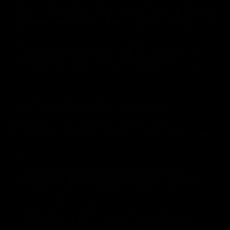
Internetowego podana jest w złotych polskich i zawiera
podatki. O łącznej cenie wraz z podatkami Produktu będącego
przedmiotem Zamówienia, a także o kosztach dostawy (w tym
opłatach za transport, dostarczenie i usługi pocztowe) oraz o
innych kosztach, a gdy nie można ustalić wysokości tych opłat
– o obowiązku ich uiszczenia, Klient jest informowany na
stronach Sklepu Internetowego w trakcie składania
Zamówienia, w tym także w chwili wyrażenia przez Klienta
woli związania się Umową Sprzedaży.
3. Procedura zawarcia Umowy Sprzedaży w Sklepie
Internetowym za pomocą Formularza Zamówień
4. Zawarcie Umowy Sprzedaży między Klientem, a
Sprzedawcą następuje po uprzednim złożeniu przez Klienta
Zamówienia w Sklepie Internetowym zgodnie z pkt. 2.1.2
Regulaminu.
5. Po złożeniu Zamówienia Sprzedawca niezwłocznie
potwierdza jego otrzymanie oraz jednocześnie przyjmuje
Zamówienie do realizacji. Potwierdzenie otrzymania
Zamówienia i jego przyjęcie do realizacji następuje poprzez
przesłanie przez Sprzedawcę Klientowi stosownej wiadomości
e-mail na podany w trakcie składania Zamówienia adres
poczty elektronicznej Klienta, która zawiera co najmniej