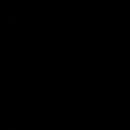
konsumentem.
9. Wszelkie spory powstałe pomiędzy
Sprzedawcą/Usługodawcą, a Klientem/Usługobiorcą
niebędącym konsumentem zostają poddane sądowi
właściwemu ze względu na siedzibę
Sprzedawcy/Usługodawcy.
§10 DANE OSOBOWE W SKLEPIE INTERNETOWYM
1. Administratorem danych osobowych Usługobiorców/Klientów
zbieranych za pośrednictwem Sklepu Internetowego jest
Sprzedawca.
2. Dane osobowe Usługobiorców/Klientów zbierane przez
administratora za pośrednictwem Sklepu Internetowego
zbierane są - zgodnie z wolą Usługobiorcy/Klienta - w celu
realizacji Umowy Sprzedaży lub umowy o świadczenie Usługi
Elektronicznej, a także [...]
3. Możliwi odbiorcy danych osobowych Klientów Sklepu
Internetowego:
• W przypadku Klienta, który korzysta w Sklepie Internetowym
ze sposobu dostawy przesyłką kurierską, Administrator