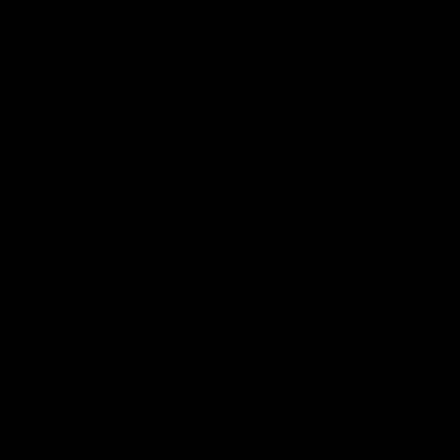
• USTAWA O PRAWACH KONSUMENTA, USTAWA – ustawa z
dnia 30 maja 2014 r. o prawach konsumenta (Dz.U. 2014 poz.
827 ze zm.)
• ZAMÓWIENIE - oświadczenie woli Klienta składane za
pomocą Formularza Zamówienia i zmierzające bezpośrednio
do zawarcia Umowy Sprzedaży Produktu ze Sprzedawcą.
§2 USŁUGI ELEKTRONICZNE W SKLEPIE INTERNETOWYM
1. W Sklepie Internetowym dostępny jest Formularz
Zamówienia.
2. Formularz Zamówienia – korzystanie z Formularza
Zamówienia rozpoczyna się z momentem dodania przez
Klienta pierwszego Produktu do elektronicznego koszyka w
Sklepie Internetowym. Złożenie Zamówienia następuje po
wykonaniu przez Klienta łącznie dwóch kolejnych kroków – (1)
po wypełnieniu Formularza Zamówienia i (2) kliknięciu na
stronie Sklepu Internetowego po wypełnieniu Formularza
Zamówienia pola „Zamówienie z obowiązkiem zapłaty” – do
tego momentu istnieje możliwość samodzielnej modyfikacji
wprowadzanych danych (w tym celu należy kierować się
wyświetlanymi komunikatami oraz informacjami dostępnymi na