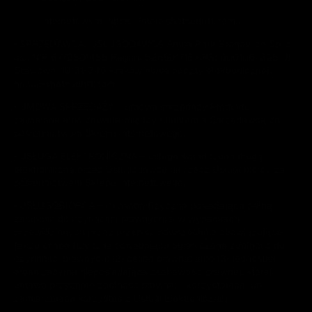
internetowym:
https://store.shotsudrift.com
.
• SPRZEDAWCA; USŁUGODAWCA Ampa Park Bronowice Sp. z
o.o. NIP 6772501455 Regon: 526891718 KRS: 0001067395 Ul.
Stawowa 119 31-346 Kraków adres poczty elektronicznej:
hello@shotsudrift.com.
• UMOWA SPRZEDAŻY – umowa sprzedaży Produktu
zawierana albo zawarta między Klientem a Sprzedawcą za
pośrednictwem Sklepu Internetowego.
• USŁUGA ELEKTRONICZNA – usługa świadczona drogą
elektroniczną przez Usługodawcę na rzecz Usługobiorcy za
pośrednictwem Sklepu Internetowego.
• USŁUGOBIORCA – (1) osoba fizyczna posiadająca pełną
zdolność do czynności prawnych, a w wypadkach
przewidzianych przez przepisy powszechnie obowiązujące
także osoba fizyczna posiadająca ograniczoną zdolność do
czynności prawnych; (2) osoba prawna; albo (3) jednostka
organizacyjna nieposiadająca osobowości prawnej, której
ustawa przyznaje zdolność prawną; - korzystająca lub
zamierzająca korzystać z Usługi Elektronicznej.