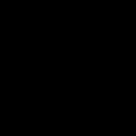
świadczenia są Produkty, które po dostarczeniu, ze względu na
swój charakter, zostają nierozłącznie połączone z innymi
rzeczami; (7) w której przedmiotem świadczenia są napoje
alkoholowe, których cena została uzgodniona przy zawarciu
Umowy Sprzedaży, a których dostarczenie może nastąpić
dopiero po upływie 30 dni i których wartość zależy od wahań
na rynku, nad którymi Sprzedawca nie ma kontroli; (8) w której
konsument wyraźnie żądał, aby Sprzedawca do niego
przyjechał w celu dokonania pilnej naprawy lub konserwacji;
jeżeli Sprzedawca świadczy dodatkowo inne usługi niż te,
których wykonania konsument żądał, lub dostarcza Produkty
inne niż części zamienne niezbędne do wykonania naprawy
lub konserwacji, prawo odstąpienia od umowy przysługuje
konsumentowi w odniesieniu do dodatkowych usług lub
Produktów; (9) w której przedmiotem świadczenia są nagrania
dźwiękowe lub wizualne albo programy komputerowe
dostarczane w zapieczętowanym opakowaniu, jeżeli
opakowanie zostało otwarte po dostarczeniu; (10) o
dostarczanie dzienników, periodyków lub czasopism, z
wyjątkiem umowy o prenumeratę; (11) zawartej w drodze aukcji
publicznej; (12) o świadczenie usług w zakresie
zakwaterowania, innych niż do celów mieszkalnych, przewozu
rzeczy, najmu samochodów, gastronomii, usług związanych z
wypoczynkiem, wydarzeniami rozrywkowymi, sportowymi lub