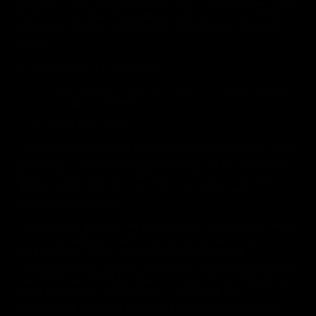
zawarcia Umowy Sprzedaży lub umowy o świadczenie Usługi
Elektronicznej wskazane są także każdorazowo na stronie
internetowej Sklepu Internetowego przed zawarciem danej
umowy.
§11 POSTANOWIENIA KOŃCOWE
Umowy zawierane poprzez Sklep Internetowy zawierane
są w języku polskim.
Zmiana Regulaminu:
• Usługodawca zastrzega sobie prawo do dokonywania zmian
Regulaminu z ważnych przyczyn to jest: zmiany przepisów
prawa; zmiany sposobów płatności i dostaw - w zakresie, w
jakim te zmiany wpływają na realizację postanowień
niniejszego Regulaminu.
• W przypadku zawarcia na podstawie niniejszego Regulaminu
umów o charakterze ciągłym (np. świadczenie Usługi
Elektronicznej – Konto) zmieniony regulamin wiąże
Usługobiorcę, jeżeli zostały zachowane wymagania określone
w art. 384 oraz 384[1] Kodeksu cywilnego, to jest Usługobiorca
został prawidłowo powiadomiony o zmianach i nie
wypowiedział umowy w terminie 14 dni kalendarzowych od