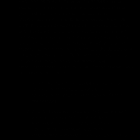
KRS: 0001067395 Ul. Stawowa 119 31-346 Kraków
,
będącego administratorem danych osobowych (dalej:
„
Administrator
” lub „
Zarządca
”) w rozumieniu
rozporządzenia Parlamentu Europejskiego i Rady (UE)
2016/679 z dnia 27 kwietnia 2016 r. w sprawie ochrony
osób fizycznych w związku z przetwarzaniem danych
osobowych i w sprawie swobodnego przepływu takich
danych oraz uchylenia dyrektywy 95/46/we (ogólne
rozporządzenie o ochronie danych) (Dz.Urz.UE.L 2016 Nr
119 z późn. zm.) (dalej: „
RODO
”), który świadczy usługi
drogą elektroniczną na stronie internetowej:
https://store.shotsudrift.com
(dalej: „
Strona internetowa
”)
, tj.: danych osobowych:
1) osób fizycznych, korzystających z usług
świadczonych przez Zarządcę tj. usług
świadczonych drogą elektroniczną na Stronie
internetowej,
2) osób fizycznych prowadzących działalność
gospodarczą będących kontrahentami
Administratora, osób upoważnionych do
reprezentacji lub kontaktów w imieniu
kontrahentów Administratora niezależnie od tego w