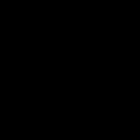
dnia powiadomienia. W wypadku, gdyby zmiana Regulaminu
skutkowała wprowadzeniem jakichkolwiek nowych opłat lub
podwyższeniem obecnych Usługobiorca będący konsumentem
ma prawo odstąpienia od umowy.
• W przypadku zawarcia na podstawie niniejszego Regulaminu
umów o innym charakterze niż umowy ciągłe (np. Umowa
Sprzedaży) zmiany Regulaminu nie będą w żaden sposób
naruszać praw nabytych Usługobiorców/Klientów będących
konsumentami przed dniem wejścia w życie zmian
Regulaminu, w szczególności zmiany Regulaminu nie będą
miały wpływu na już składane lub złożone Zamówienia oraz
zawarte, realizowane lub wykonane Umowy Sprzedaży.
3. W sprawach nieuregulowanych w niniejszym Regulaminie
mają zastosowanie powszechnie obowiązujące przepisy
prawa polskiego, w szczególności: Kodeksu cywilnego; ustawy
o świadczeniu usług drogą elektroniczną z dnia 18 lipca 2002 r.
(Dz.U. 2002 nr 144,
poz. 1204 ze zm.); dla Umów Sprzedaży zawartych od 25
grudnia 2014 roku z Klientami będącymi konsumentami -
przepisy ustawy o prawach konsumenta z dnia 30 maja 2014 r.
(Dz.U. 2014 r. poz. 827 ze zm.); oraz inne właściwe przepisy
powszechnie obowiązującego prawa.