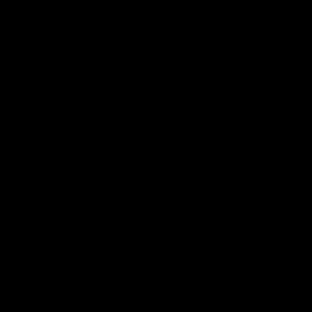
w formie elektronicznej za pośrednictwem poczty
elektronicznej na adres: hello@shotsudrift.com;
• Zaleca się podanie przez Usługobiorcę w opisie reklamacji: (1)
informacji i okoliczności dotyczących przedmiotu reklamacji,
w szczególności rodzaju i daty wystąpienia nieprawidłowości;
(2) żądania Usługobiorcy; oraz (3) danych kontaktowych
składającego reklamację – ułatwi to i przyspieszy
rozpatrzenie reklamacji przez Usługodawcę. Wymogi podane
w zdaniu poprzednim mają formę jedynie zalecenia i nie
wpływają na skuteczność reklamacji złożonych z
pominięciem zalecanego opisu reklamacji.
• Ustosunkowanie się do reklamacji przez Usługodawcę
następuje niezwłocznie, nie później niż w terminie 14 dni
kalendarzowych od dnia jej złożenia.
§3 WARUNKI ZAWIERANIA UMOWY SPRZEDAŻY
1. Zawarcie Umowy Sprzedaży między Klientem, a Sprzedawcą
następuje po uprzednim złożeniu przez Klienta Zamówienia za
pomocą Formularza Zamówień w Sklepie Internetowym
zgodnie z pkt. 2.1.2 Regulaminu.
2. Cena Produktu uwidoczniona na stronie Sklepu