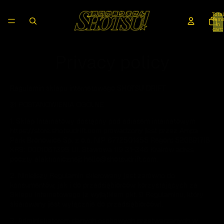
Total
item
in
cart:
0
Privacy policy
Regulamin sklepu internetowego SHOTSU DRIFT
§1 POSTANOWIENIA OGÓLNE
1. Sklep Internetowy dostępny pod adresem internetowym
https://store.shotsudrift.com
prowadzony jest przez Ampa
Park Bronowice Sp. z o.o. NIP 6772501455
Regon: 526891718
KRS: 0001067395 Ul. Stawowa 119 31-346 Kraków
adres
poczty elektronicznej: hello@shotsudrift.com.
2. Niniejszy Regulamin skierowany jest zarówno do
konsumentów, jak i do przedsiębiorców korzystających ze
Sklepu Internetowego (z wyjątkiem pkt. 9 Regulaminu, który
skierowany jest wyłącznie do przedsiębiorców).
3. Administratorem danych osobowych przetwarzanych w