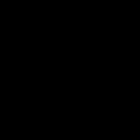
http://www.uokik.gov.pl/sprawy_indywidualne.php oraz
http://www.uokik.gov.pl/wazne_adresy.php.
2. Klient będący konsumentem posiada następujące
przykładowe możliwości skorzystania z pozasądowych
sposobów rozpatrywania reklamacji i dochodzenia roszczeń:
• Klient uprawniony jest do zwrócenia się do stałego
polubownego sądu konsumenckiego, o którym mowa w art. 37
ustawy z dnia 15 grudnia 2000 r. o Inspekcji Handlowej (Dz.U.
2001 nr 4 poz. 25 ze zm.), z wnioskiem o rozstrzygnięcie sporu
wynikłego z zawartej Umowy Sprzedaży. Regulamin
organizacji i działania stałych polubownych sądów
konsumenckich określa rozporządzenie ministra
sprawiedliwości z dnia 25 września 2001 r. w sprawie
określenia regulaminu organizacji i działania stałych
polubownych sądów konsumenckich. (Dz.U. 2001, nr 113, poz.
1214).
• Klient uprawniony jest do zwrócenia się do wojewódzkiego
inspektora Inspekcji Handlowej, zgodnie z art. 36 ustawy z
dnia 15 grudnia 2000 r. o Inspekcji Handlowej (Dz.U. 2001 nr 4
poz. 25 ze zm.), z wnioskiem o wszczęcie postępowania
mediacyjnego w sprawie polubownego zakończenia sporu