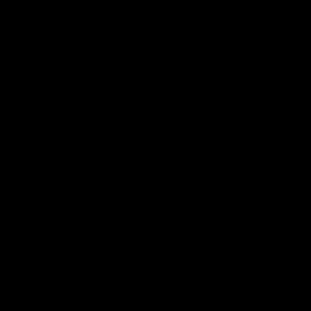
lub części albo (2) polega na regularnym dostarczaniu
Produktów przez czas oznaczony – od objęcia w posiadanie
pierwszego z Produktów;
• dla pozostałych umów – od dnia zawarcia umowy.
4. W przypadku odstąpienia od umowy zawartej na odległość
umowę uważa się za niezawartą.
5. Sprzedawca ma obowiązek niezwłocznie, nie później niż w
terminie 14 dni kalendarzowych od dnia otrzymania
oświadczenia konsumenta o odstąpieniu od umowy, zwrócić
konsumentowi wszystkie dokonane przez niego płatności, w
tym koszty dostawy Produktu (z wyjątkiem dodatkowych
kosztów wynikających z wybranego przez Klienta sposobu
dostawy innego niż najtańszy zwykły sposób dostawy
dostępny w Sklepie Internetowym). Sprzedawca dokonuje
zwrotu płatności przy użyciu takiego samego sposobu
płatności, jakiego użył konsument, chyba że konsument
wyraźnie zgodził się na inny sposób zwrotu, który nie wiąże się
dla niego z żadnymi kosztami. Jeżeli Sprzedawca nie
zaproponował, że sam odbierze Produkt od konsumenta, może
wstrzymać się ze zwrotem płatności otrzymanych od
konsumenta do chwili otrzymania Produktu z powrotem lub