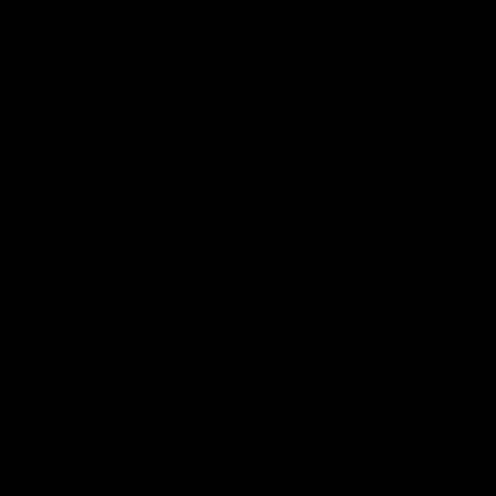
przepisy powszechnie obowiązujące także osoba fizyczna
posiadająca ograniczoną zdolność do czynności prawnych; (2)
osoba prawna; albo (3) jednostka organizacyjna
nieposiadająca osobowości prawnej, której ustawa przyznaje
zdolność prawną; - która zawarła lub zamierza zawrzeć
Umowę Sprzedaży ze Sprzedawcą.
• KODEKS CYWILNY – ustawa kodeks cywilny z dnia 23
kwietnia 1964 r. (Dz.U. 1964 nr 16, poz. 93 ze zm.).
• KONTO – Usługa Elektroniczna, oznaczony indywidualną
nazwą (loginem) i hasłem podanym przez Usługobiorcę zbiór
zasobów w systemie teleinformatycznym Usługodawcy, w
którym gromadzone są dane podane przez Usługobiorcę oraz
informacje o złożonych przez niego Zamówieniach w Sklepie
Internetowym.
• PRODUKT – dostępna w Sklepie Internetowym rzecz
ruchoma będąca przedmiotem Umowy Sprzedaży między
Klientem a Sprzedawcą.
REGULAMIN – niniejszy regulamin Sklepu Internetowego.
SKLEP INTERNETOWY - sklep internetowy Usługodawcy
dostępny pod adresem