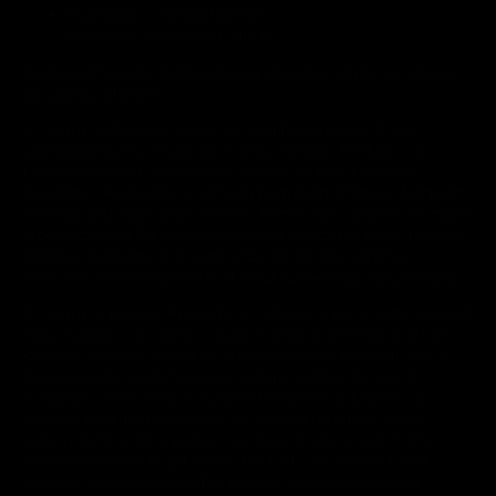
Przesyłka kurierska INPOST.
Przesyłka Paczkomat INPOST
Dostawa Produktu do Klienta jest odpłatna, chyba że Umowa
Sprzedaży stanowi
5. Termin dostawy Produktu do Klienta wynosi do 21 dni
kalendarzowych, chyba że w opisie danego Produktu lub w
trakcie składania Zamówienia podano krótszy termin. W
przypadku Produktów o różnych terminach dostawy, terminem
dostawy jest najdłuższy podany termin, który jednak nie może
przekroczyć 21 Dni Kalendarzowych. Początek biegu terminu
dostawy Produktu do Klienta liczy się od dnia uznania
rachunku bankowego lub konta rozliczeniowego Sprzedawcy.
6. Termin gotowości Produktu do odbioru przez Klienta: Produkt
będzie gotowy do odbioru przez Klienta w terminie do 21 Dni
Kalendarzowych, chyba że w opisie danego Produktu lub w
trakcie składania Zamówienia podano krótszy termin. W
przypadku Produktów o różnych terminach gotowości do
odbioru, terminem gotowości do odbioru jest najdłuższy
podany termin, który jednak nie może przekroczyć 21 dni
kalendarzowych. O gotowości Produktu do odbioru Klient
zostanie dodatkowo poinformowany przez Sprzedawcę