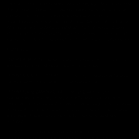
związku z realizacją postanowień niniejszego Regulaminu jest
Usługodawca. Dane osobowe przetwarzane są w celach, w
zakresie i w oparciu o zasady wskazane w polityce
prywatności opublikowanej na stronach Sklepu Internetowego.
Podanie danych osobowych jest dobrowolne. Każda osoba,
której dane osobowe przetwarza Usługodawca ma prawo do
wglądu w ich treść oraz prawo do ich aktualizacji i poprawiania.
4. Definicje:
• DZIEŃ ROBOCZY – jeden dzień od poniedziałku do piątku z
wyłączeniem dni ustawowo wolnych od pracy.
• FORMULARZ REJESTRACJI – formularz dostępny w Sklepie
Internetowym umożliwiający utworzenie Konta.
• FORMULARZ ZAMÓWIENIA – Usługa Elektroniczna,
interaktywny formularz dostępny w Sklepie Internetowym
umożliwiający złożenie Zamówienia, w szczególności poprzez
dodanie Produktów do elektronicznego koszyka oraz określenie
warunków Umowy Sprzedaży, w tym sposobu dostawy i
płatności.
• KLIENT – (1) osoba fizyczna posiadająca pełną zdolność do
czynności prawnych, a w wypadkach przewidzianych przez