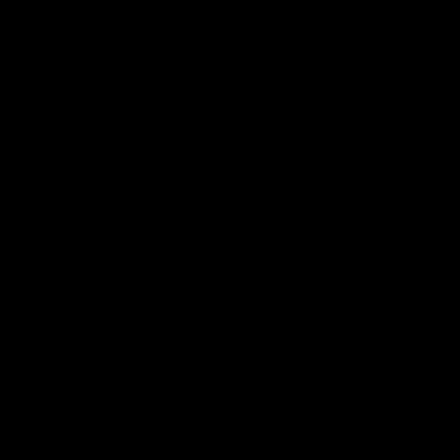
udostępnia zebrane dane osobowe Klienta wybranemu
przewoźnikowi lub pośrednikowi realizującemu przesyłki na
zlecenie Administratora.
• W przypadku Klienta, który korzysta w Sklepie Internetowym
ze sposobu płatności elektronicznych, Apple Pay, BLIK lub
kartą płatniczą Administrator udostępnia zebrane dane
osobowe Klienta, wybranemu podmiotowi obsługującemu
powyższe płatności w Sklepie Internetowym.
4. Usługobiorca/Klient ma prawo dostępu do treści swoich
danych oraz ich poprawiania. Żądanie w tym zakresie może
zostać złożone na przykład:
pisemnie na adres: Shotsu Drift, ul. Stawowa 119 Ampa
31-346 Kraków
w formie elektronicznej za pośrednictwem poczty
elektronicznej na adres: rodo@shotsudrift.com;
5. Podanie danych osobowych jest dobrowolne, aczkolwiek
niepodanie wskazanych w Regulaminie danych osobowych
niezbędnych do zawarcia Umowy Sprzedaży lub umowy o
świadczenie Usługi Elektronicznej skutkuje brakiem
możliwości zawarcia tejże umowy. Dane niezbędne do