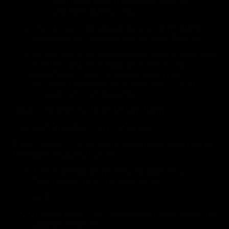
jakiej formie prawnej kontrahent prowadzi
działalność gospodarczą,
Polityka określa również zasady prywatności Strony
internetowej oraz wykorzystywania plików Cookies.
Administrator zastrzega możliwość wprowadzania zmian
w Polityce, dlatego zachęcamy do okresowego
sprawdzania jej treści, w szczególności przed
dokonaniem rezerwacji lub skorzystaniem z usług
świadczonych przez Zarządcę.
CZĘŚĆ I – OBOWIĄZEK INFORMACYJNY RODO
Prawa osób, których dane są przetwarzane
Osobom, których dane są przetwarzane przez Administratora
przysługują następujące prawa:
1) prawo dostępu do treści swoich danych oraz
otrzymania ich kopii – zgodnie z art. 15
RODO
2) prawo sprostowania (poprawiania) swoich danych lub
uzupełniania danych