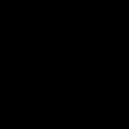
adres: Shotsu Drift, ul. Józefa Jedynaka 4, 32-020 Wieliczka.
7. Prośba o dostarczenie Produktu, o której mowa w pkt. 6.6
Regulaminu nie ma wpływu na bieg terminu na ustosunkowanie
się Sprzedawcy do reklamacji Klienta, o którym mowa w pkt.
6.5 Regulaminu oraz nie narusza prawa Klienta żądania od
Sprzedawcy naprawy produktu lub wymiany na nowy, wolny
od wad, o którym mowa w art. 561[1] Kodeksu cywilnego.
§7 POZASĄDOWE SPOSOBY ROZPATRYWANIA REKLAMACJI I
DOCHODZENIA ROSZCZEŃ ORAZ ZASADY DOSTĘPU DO TYCH
PROCEDUR
1. Szczegółowe informacje dotyczące możliwości skorzystania
przez Klienta będącego konsumentem z pozasądowych
sposobów rozpatrywania reklamacji i dochodzenia roszczeń
oraz zasady dostępu do tych procedur dostępne są w
siedzibach oraz na stronach internetowych powiatowych
(miejskich) rzeczników konsumentów, organizacji społecznych,
do których zadań statutowych należy ochrona konsumentów,
Wojewódzkich Inspektoratów Inspekcji Handlowej oraz pod
następującymi adresami internetowymi Urzędu Ochrony
Konkurencji i Konsumentów:
http://www.uokik.gov.pl/spory_konsumenckie.php;