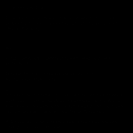
Płatność Blik
2. Termin płatności: Klient obowiązany jest do dokonania
płatności w terminie 7 dni kalendarzowych od dnia zawarcia
Umowy Sprzedaży.
1.
§5
KOSZT, SPOSOBY I TERMIN DOSTAWY ORAZ ODBIORU
PRODUKTU
Dostawa Produktu dostępna jest na terytorium
Rzeczypospolitej Polskiej.
2.
inaczej. Koszty dostawy Produktu (w tym opłaty za transport,
dostarczenie i usługi pocztowe) są wskazywane Klientowi w
trakcie składania Zamówienia, w tym także w chwili wyrażenia
przez Klienta woli związania się Umową Sprzedaży.
4. Sprzedawca udostępnia Klientowi następujące sposoby
dostawy lub odbioru Produktu: