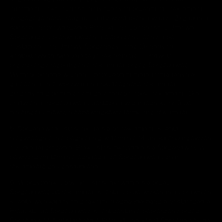
informacji i okoliczności dotyczących przedmiotu reklamacji,
w szczególności rodzaju i daty wystąpienia wady; (2) żądania
sposobu doprowadzenia Produktu do zgodności z Umową
Sprzedaży lub oświadczenia o obniżeniu ceny albo
odstąpieniu od Umowy Sprzedaży; oraz (3) danych
kontaktowych składającego reklamację – ułatwi to i
przyspieszy rozpatrzenie reklamacji przez Sprzedawcę.
Wymogi podane w zdaniu poprzednim mają formę jedynie
zalecenia i nie wpływają na skuteczność reklamacji
złożonych z pominięciem zalecanego opisu reklamacji. Dla
ułatwienia, sprzedawca udostępnia w załączniku nr 3 do
niniejszej umowy, nieobowiązkowy formularz reklamacji.
5. Sprzedawca ustosunkuje się do reklamacji Klienta
niezwłocznie, nie później niż w terminie 14 dni kalendarzowych
od dnia jej złożenia. Brak ustosunkowania się Sprzedawcy w
powyższym terminie oznacza, że Sprzedawca uznał
reklamację za uzasadnioną.
6. W przypadku, gdy do ustosunkowania się przez
Sprzedawcę do reklamacji Klienta lub do wykonania uprawnień
Klienta wynikających z rękojmi niezbędne będzie dostarczenie
Produktu do Sprzedawcy, Klient zostanie poproszony przez
Sprzedawcę o dostarczenie Produktu na koszt Sprzedawcy na