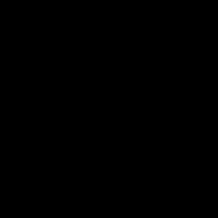
kulturalnymi, jeżeli w umowie oznaczono dzień lub okres
świadczenia usługi; (13) o dostarczanie treści cyfrowych, które
nie są zapisane na nośniku materialnym, jeżeli spełnianie
świadczenia rozpoczęło się za wyraźną zgodą konsumenta
przed upływem terminu do odstąpienia od umowy i po
poinformowaniu go przez Sprzedawcę o utracie prawa
odstąpienia od umowy.
§9 POSTANOWIENIA DOTYCZĄCE PRZEDSIĘBIORCÓW
1. Niniejszy punkt Regulaminu oraz postanowienia w nim
zawarte dotyczą wyłącznie Klientów i Usługobiorców nie
będących konsumentami.
2. O chęci otrzymania faktury VAT do zamówienia Klient
niebędący konsumentem musi poinformować w uwagach do
zamówienia podczas procesu jego składania. Wraz z
informacją o chęci otrzymania faktury VAT należy przekazać
również pełne dane firmy, na którą faktura ma zostać
wystawiona.
3. W przypadku, gdy Klient niebędący konsumentem nie wyrazi
jednoznacznej chęci otrzymania faktury VAT w momencie
składania zamówienia, Sprzedający wystawi do zamówienia
paragon.